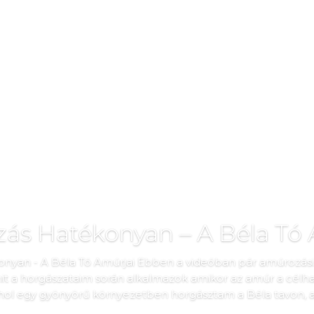
ás Hatékonyan – A Béla Tó 
yan - A Béla Tó Amúrjai Ebben a videóban pár amúrozási 
t a horgászataim során alkalmazok amikor az amúr a cél
ahol egy gyönyörű környezetben horgásztam a Béla tavon, am