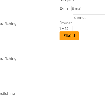
E-mail
Üzenet
ys_fishing
1 + 12
=
Elküld
ys_fishing
ysfishing