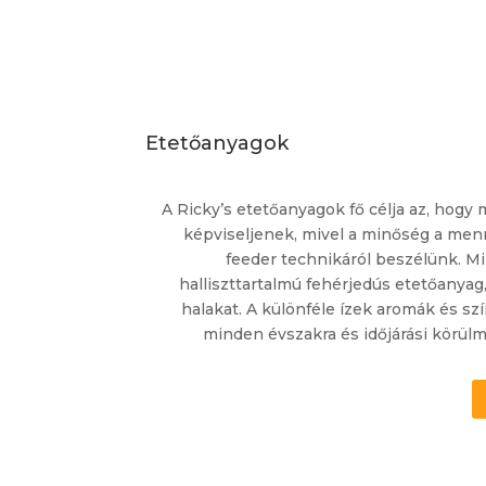
Etetőanyagok
A Ricky’s etetőanyagok fő célja az, hog
képviseljenek, mivel a minőség a menn
feeder technikáról beszélünk.
Mi
halliszttartalmú fehérjedús etetőanya
halakat. A különféle ízek aromák és sz
minden évszakra és időjárási körülm