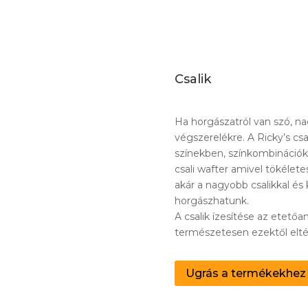
Csalik
Ha horgászatról van szó, na
végszerelékre. A Ricky’s cs
színekben, színkombinációk
csali wafter amivel tökélet
akár a nagyobb csalikkal és
horgászhatunk.
A csalik ízesítése az etetőa
természetesen ezektől elté
Ugrás a termékekhez