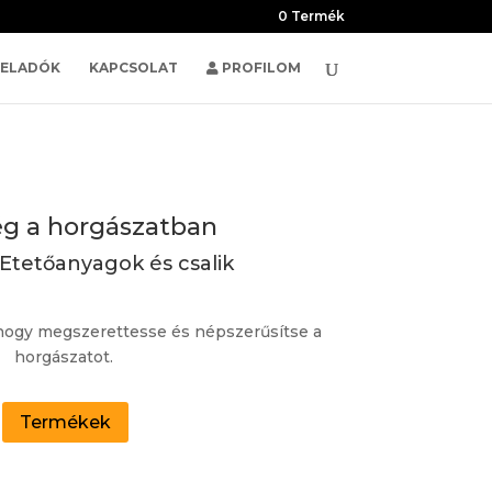
0 Termék
TELADÓK
KAPCSOLAT
PROFILOM
g a horgászatban
tetőanyagok és csalik
, hogy megszerettesse és népszerűsítse a
horgászatot.
Termékek