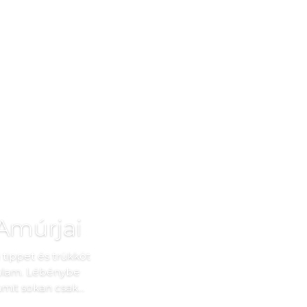
Amúrjai
tippet és trükköt
halam. Lébénybe
it sokan csak...