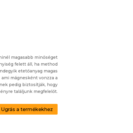
y minél magasabb minőséget
yiség felett áll, ha method
ndegyik etetőanyag magas
g, ami mágnesként vonzza a
ínek pedig biztosítják, hogy
ényre találjunk megfelelőt.
Ugrás a termékekhez