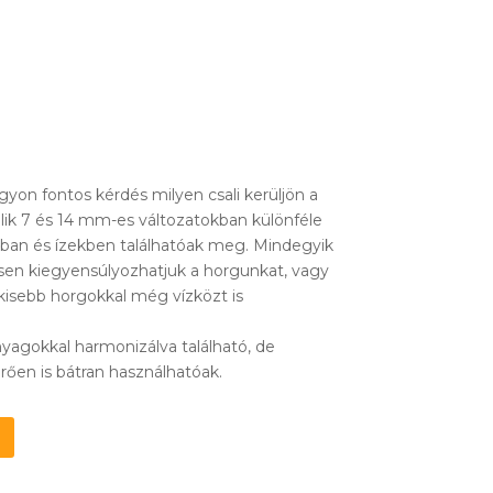
gyon fontos kérdés milyen csali kerüljön a
alik 7 és 14 mm-es változatokban különféle
ban és ízekben találhatóak meg. Mindegyik
esen kiegyensúlyozhatjuk a horgunkat, vagy
 kisebb horgokkal még vízközt is
nyagokkal harmonizálva található, de
rően is bátran használhatóak.