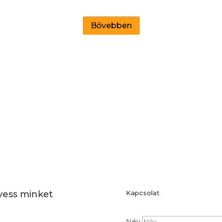
Bővebben
vess minket
Kapcsolat
Név