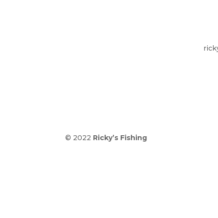
rick
© 2022
Ricky’s Fishing