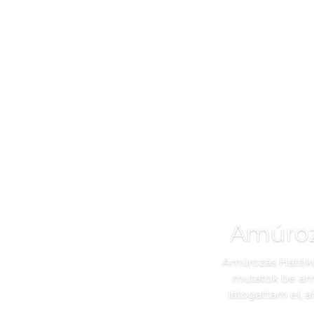
Amúroz
Amúrozás Hatékon
mutatok be ami
látogattam el, 